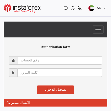
AR
Authorization form
رقم
الحساب
كلمة
المرور
تسجيل الدخول
الاتصال بمدير