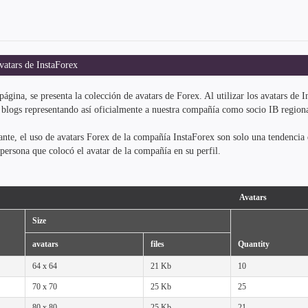
atars de InstaForex
página, se presenta la colección de avatars de Forex. Al utilizar los avatars de
 blogs representando así oficialmente a nuestra compañía como socio IB regiona
nte, el uso de avatars Forex de la compañía InstaForex son solo una tendencia 
 persona que colocó el avatar de la compañía en su perfil.
Avatars
Size
avatars
files
Quantity
64 x 64
21 Kb
10
70 x 70
25 Kb
25
80 x 80
25 Kb
21