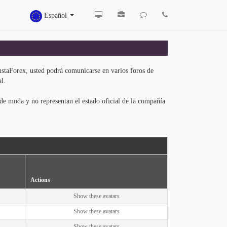
Español
 InstaForex, usted podrá comunicarse en varios foros de
l.
de moda y no representan el estado oficial de la compañía
Actions
Show these avatars
Show these avatars
Show these avatars