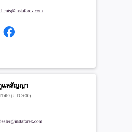
clients@instaforex.com
ดูแลสัญญา
17:00
(UTC+00)
dealer@instaforex.com